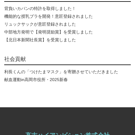
ペ
背負いカバンの特許を取得しました！
機能的な授乳ブラを開発！意匠登録されました
ー
リュックサックが意匠登録されました
ジ
中部地方発明で【発明奨励賞】を受賞しました
送
【北日本新聞社長賞】を受賞しました
り
社会貢献
利長くんの「つけたまマスク」を寄贈させていただきました
献血運動in高岡市役所・2025新春