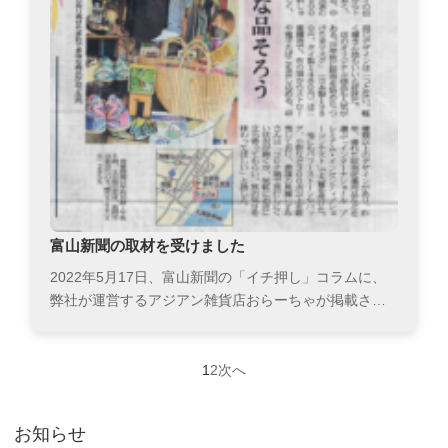
富山新聞の取材を受けました
2022年5月17日、富山新聞の「イチ押し」コラムに、
弊社が運営するアジアン雑貨店おらーちゃが掲載さ…
1
2
次へ
投
稿
お知らせ
の